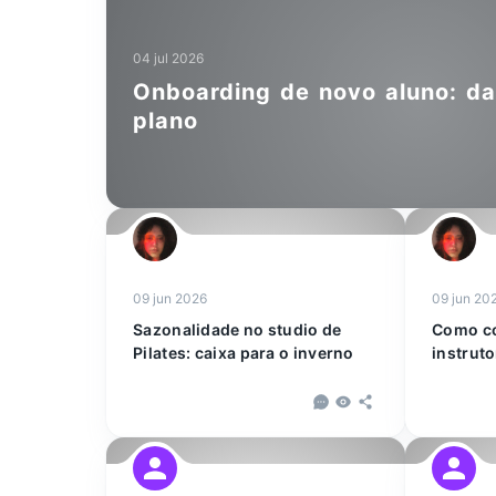
04 jul 2026
Onboarding de novo aluno: da
plano
09 jun 2026
09 jun 20
Sazonalidade no studio de
Como co
Pilates: caixa para o inverno
instruto