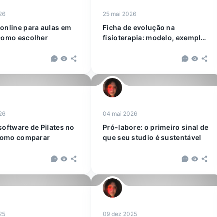
26
25 mai 2026
online para aulas em
Ficha de evolução na
como escolher
fisioterapia: modelo, exemplos
e rotina
26
04 mai 2026
software de Pilates no
Pró-labore: o primeiro sinal de
 como comparar
que seu studio é sustentável
25
09 dez 2025