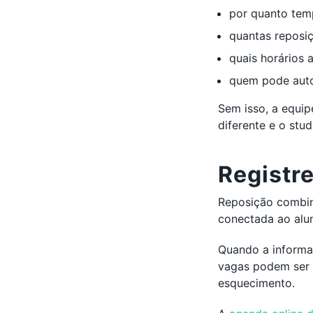
por quanto temp
quantas reposi
quais horários 
quem pode auto
Sem isso, a equi
diferente e o stu
Registr
Reposição combin
conectada ao alu
Quando a informa
vagas podem ser 
esquecimento.