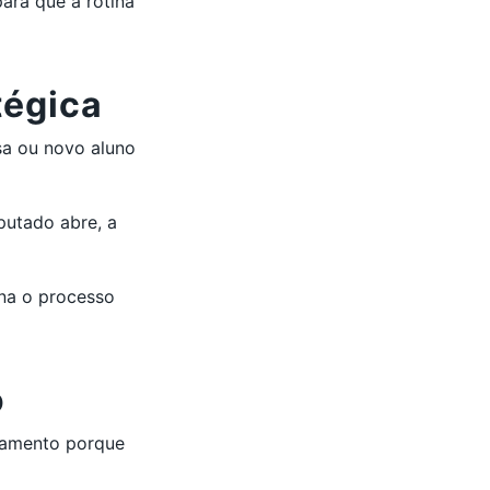
para que a rotina
tégica
sa ou novo aluno
putado abre, a
na o processo
o
ionamento porque