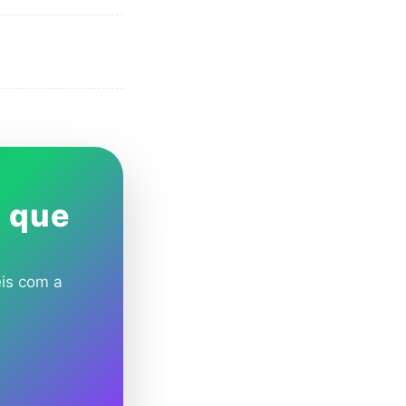
s que
eis com a