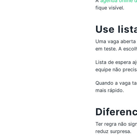
A
agenda online d
fique visível.
Use list
Uma vaga aberta p
em teste. A escol
Lista de espera 
equipe não preci
Quando a vaga t
mais rápido.
Diferen
Ter regra não sign
reduz surpresa.