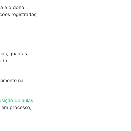
ça e o dono
ões registradas,
ias, quantas
sido
etamente na
osição de aulas
o em processo,