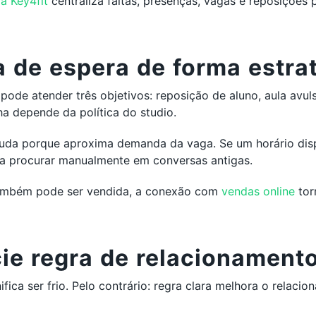
a Key4fit
centraliza faltas, presenças, vagas e reposições 
a de espera de forma estra
ode atender três objetivos: reposição de aluno, aula avul
ha depende da política do studio.
ajuda porque aproxima demanda da vaga. Se um horário dis
sa procurar manualmente em conversas antigas.
ambém pode ser vendida, a conexão com
vendas online
tor
cie regra de relacionament
ifica ser frio. Pelo contrário: regra clara melhora o relac