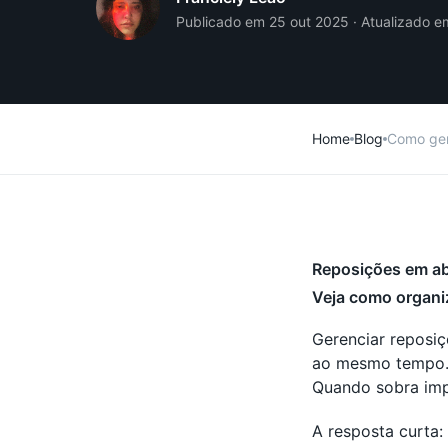
Publicado em 25 out 2025 · Atualizado em
Home
Blog
Como gere
Reposições em ab
Veja como organiza
Gerenciar reposiç
ao mesmo tempo. 
Quando sobra imp
A resposta curta: