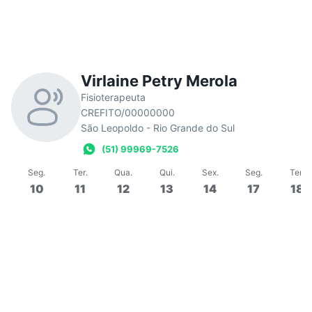
Virlaine Petry Merola
Fisioterapeuta
CREFITO/00000000
São Leopoldo - Rio Grande do Sul
(51) 99969-7526
Seg
.
Ter
.
Qua
.
Qui
.
Sex
.
Seg
.
Ter
.
10
11
12
13
14
17
18
10:00
60 min
Em grupo
Aula de Pilates Clínico
Aul
Em
Virlaine Petry
Em
0/3