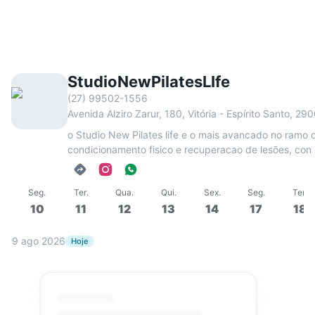
StudioNewPilatesLIfe
(27) 99502-1556
Avenida Alziro Zarur, 180, Vitória - Espírito Santo, 2
o Studio New Pilates life e o mais avancado no ramo 
condicionamento fisico e recuperacao de lesões, con
maquinas inovadoras proporciona:
Musculação(orientada)+Pilates+Funcional+Aeróbica+
Seg
.
Ter
.
Qua
.
Qui
.
Sex
.
Seg
.
Ter
.
Avaliação:Física,Motora,cinetica,Funcional
10
11
12
13
14
17
18
Biomecânica,Postural,Estática,Dinâmica Neural,Cadeias
Musculares, Miofascial(Dor).
9 ago 2026
Hoje