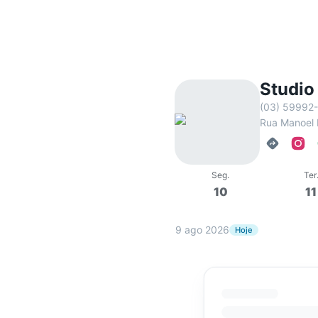
Studio
(03) 59992
Rua Manoel 
Seg
.
Ter
10
11
9 ago 2026
Hoje