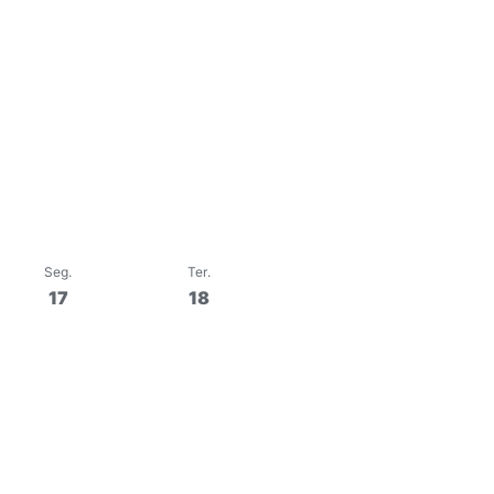
Seg
.
Ter
.
Qua
.
17
18
19