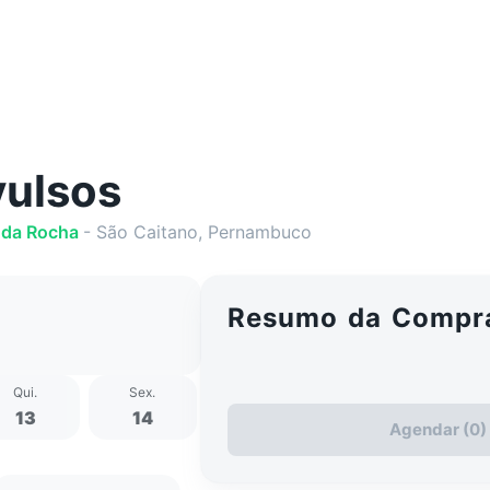
ulsos
nda Rocha
- São Caitano, Pernambuco
Resumo da Compr
Qui
.
Sex
.
Seg
.
Ter
.
Q
13
14
17
18
Agendar (0)