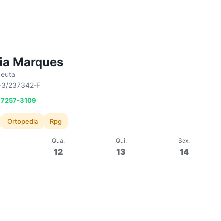
ia Marques
peuta
-3/237342-F
 97257-3109
Ortopedia
Rpg
.
Qua
.
Qui
.
Sex
.
12
13
14
11:00
60 min
Em grupo
60 
tes
Aula de Pilates