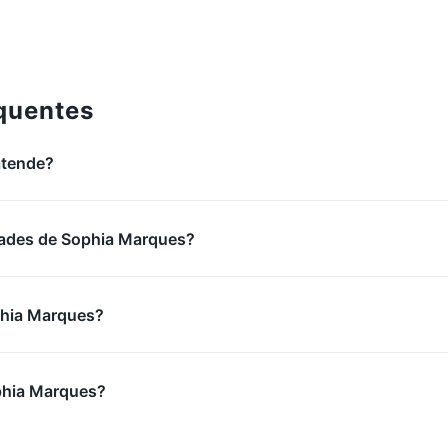
sioterapia E Pilates
Em
Studio Somar Fisioterapia
0/3
quentes
atende?
dades de Sophia Marques?
phia Marques?
hia Marques?