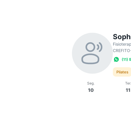
Soph
Fisiotera
CREFITO
(11)
Pilates
Seg
.
Ter
10
11
10:00
Aula de Pila