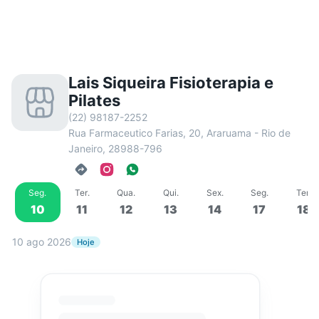
Lais Siqueira Fisioterapia e
Pilates
(22) 98187-2252
Rua Farmaceutico Farias, 20, Araruama - Rio de
Janeiro, 28988-796
Seg
.
Ter
.
Qua
.
Qui
.
Sex
.
Seg
.
Ter
.
10
11
12
13
14
17
18
10 ago 2026
Hoje