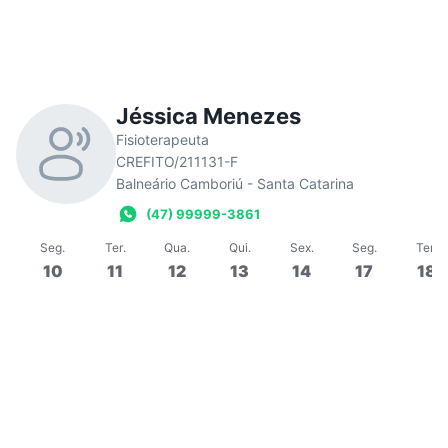
Jéssica Menezes
Fisioterapeuta
CREFITO/211131-F
Balneário Camboriú - Santa Catarina
(47) 99999-3861
Seg
.
Ter
.
Qua
.
Qui
.
Sex
.
Seg
.
Ter
.
10
11
12
13
14
17
18
09:00
60 min
Em grupo
Aula de Pilates
Aul
Em
Jéssica
Em
0/3
R$40,00
R$