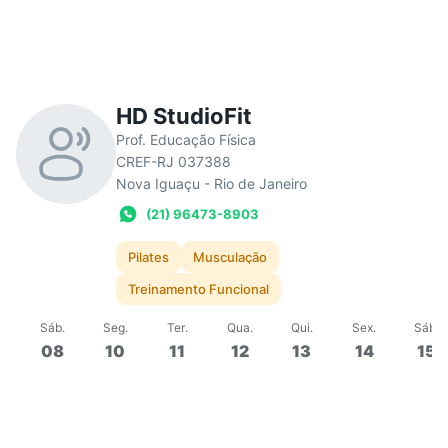
HD StudioFit
Prof. Educação Física
CREF-RJ 037388
Nova Iguaçu - Rio de Janeiro
(21) 96473-8903
Pilates
Musculação
Treinamento Funcional
Sáb
.
Seg
.
Ter
.
Qua
.
Qui
.
Sex
.
Sáb
.
08
10
11
12
13
14
15