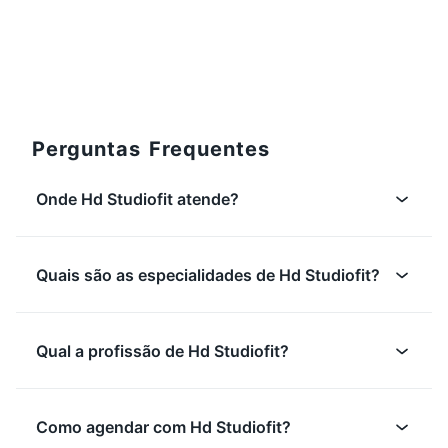
10:00
60 min
Em grupo
Aula de Pilates
Aul
Em
Filial Valverde
Em
0/12
R$12,66
R$1
Perguntas Frequentes
Onde Hd Studiofit atende?
Quais são as especialidades de Hd Studiofit?
Qual a profissão de Hd Studiofit?
Como agendar com Hd Studiofit?