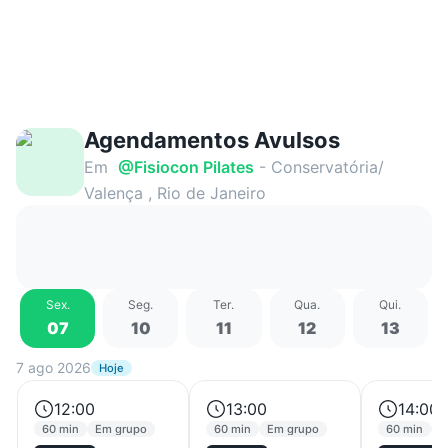
Agendamentos Avulsos
Em
@
Fisiocon Pilates
- Conservatória/
Valença , Rio de Janeiro
Sex
.
Seg
.
Ter
.
Qua
.
Qui
.
07
10
11
12
13
7 ago 2026
Hoje
12:00
13:00
14:00
60 min
Em grupo
60 min
Em grupo
60 min
E