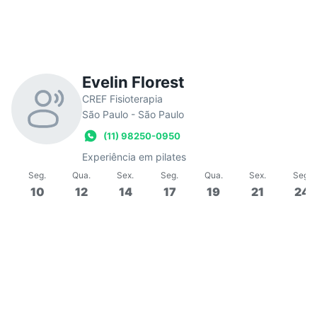
Evelin Florest
CREF Fisioterapia
São Paulo - São Paulo
(11) 98250-0950
Experiência em pilates
Seg
.
Qua
.
Sex
.
Seg
.
Qua
.
Sex
.
Seg
.
10
12
14
17
19
21
24
18:00
60 min
Em grupo
Aula de Nayara
Aul
Em
Insight Pilates
Em
0/5
R$28,75
R$