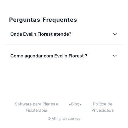
Perguntas Frequentes
Onde Evelin Florest atende?
Como agendar com Evelin Florest ?
Software para Pilates e
•
Blog
•
Política de
Fisioterapia
Privacidade
© All rights reserved