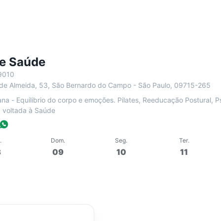
e Saúde
9010
 de Almeida, 53, São Bernardo do Campo - São Paulo, 09715-265
l, Psicanálise, Terapia Floral,
 voltada à Saúde
.
Dom
.
Seg
.
Ter
.
8
09
10
11