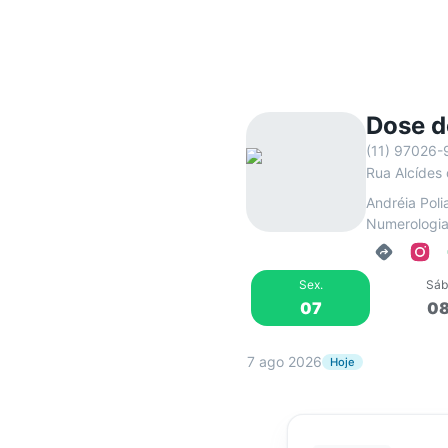
Dose d
(11) 97026-
Rua Alcídes
Andréia Poliana - Equilibrio do corpo e emoções. Pilates, Reeducação Postura
Numerologia
Sex
.
Sáb
07
0
7 ago 2026
Hoje