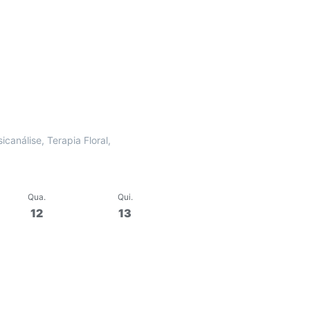
Qua
.
Qui
.
Sex
.
Sáb
12
13
14
15