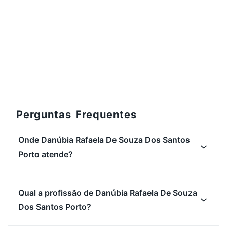
09:00
60 min
Em grupo
Aula de Pilates
Aul
Em
Studio Danúbia Rafaela
Em
0/4
R$24,75
R$
Perguntas Frequentes
Onde Danúbia Rafaela De Souza Dos Santos
Porto atende?
Qual a profissão de Danúbia Rafaela De Souza
Dos Santos Porto?