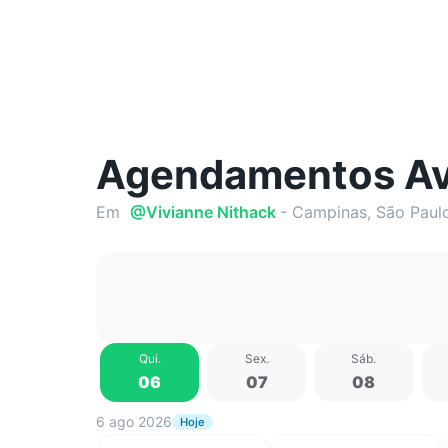
Agendamentos Av
Em
@
Vivianne Nithack
- Campinas, São Paul
Qui
.
Sex
.
Sáb
.
06
07
08
6 ago 2026
Hoje