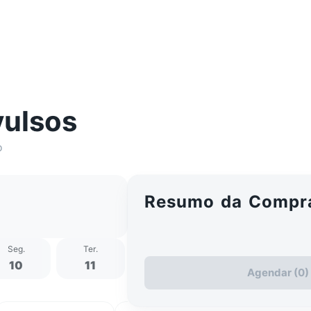
ulsos
o
Resumo da Compr
Seg
.
Ter
.
Qua
.
Qui
.
S
10
11
12
13
Agendar (0)