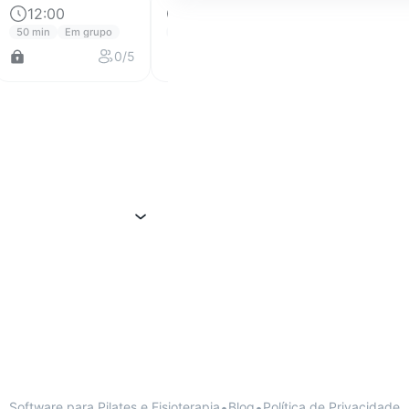
12:00
13:00
14:00
50 min
Em grupo
50 min
Em grupo
50 min
Em gr
0/5
0/5
Software para Pilates e Fisioterapia
•
Blog
•
Política de Privacidade