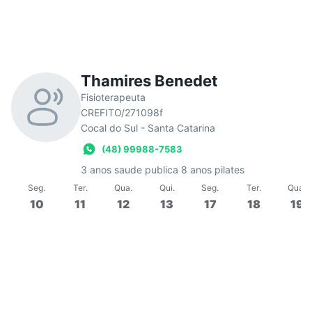
Thamires Benedet
Fisioterapeuta
CREFITO/271098f
Cocal do Sul - Santa Catarina
(48) 99988-7583
3 anos saude publica 8 anos pilates
Seg
.
Ter
.
Qua
.
Qui
.
Seg
.
Ter
.
Qua
.
10
11
12
13
17
18
19
12:00
45 min
Em grupo
Aula de Pilates Clássico
Aul
Em
Essence
Em