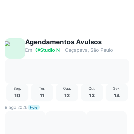
Agendamentos Avulsos
Em
@
Studio N
- Caçapava, São Paulo
Seg
.
Ter
.
Qua
.
Qui
.
Sex
.
10
11
12
13
14
9 ago 2026
Hoje