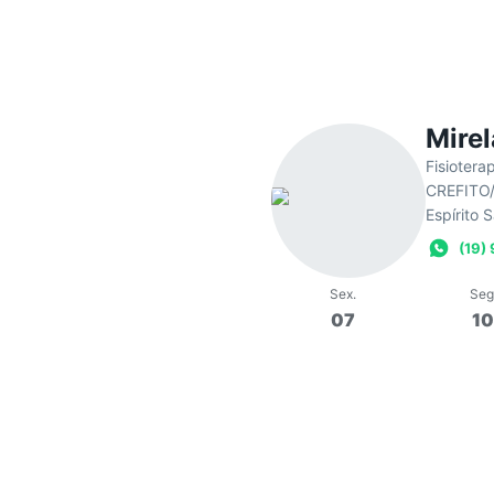
Mirel
Fisiotera
CREFITO
Espírito 
(19)
Sex
.
Seg
07
1
11:00
Aula de Pila
Em
Mirela Rissetto