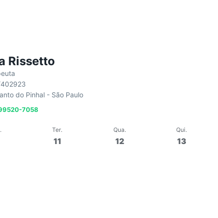
a Rissetto
peuta
/402923
Santo do Pinhal - São Paulo
 99520-7058
.
Ter
.
Qua
.
Qui
.
0
11
12
13
12:00
50 min
Em grupo
50 
tes
Aula de Pilates
 Fisioterapia E Pilates
Em
Mirela Rissetto Fisioterap