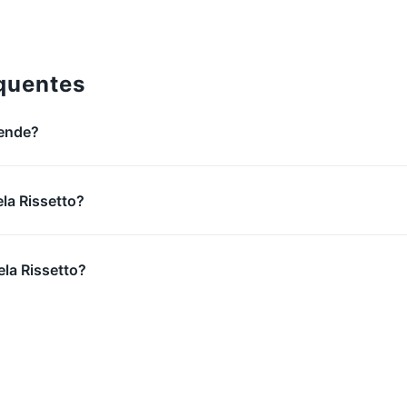
0/4
quentes
tende?
ela Rissetto?
la Rissetto?