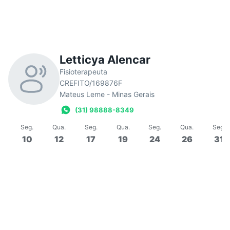
Letticya Alencar
Fisioterapeuta
CREFITO/169876F
Mateus Leme - Minas Gerais
(31) 98888-8349
Seg
.
Qua
.
Seg
.
Qua
.
Seg
.
Qua
.
Seg
.
10
12
17
19
24
26
31
10:00
60 min
Em grupo
Aula de Pilates Clínico
Aul
Em
Letticya Alencar
Em
0/5