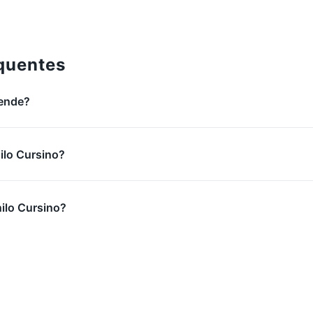
0/3
quentes
tende?
ilo Cursino?
lo Cursino?