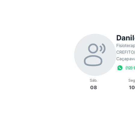
Dani
Fisiotera
CREFITO
Caçapava
(12)
Sáb
.
Seg
08
1
11:00
Aula de Pila
Em
Pilates E Fisio