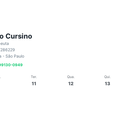
lo Cursino
peuta
/286229
 - São Paulo
 99130-0949
.
Ter
.
Qua
.
Qui
.
0
11
12
13
12:00
60 min
Em grupo
60 
tes
Aula de Pilates
terapia Elizimara Lima
Em
Pilates E Fisioterapia Eli