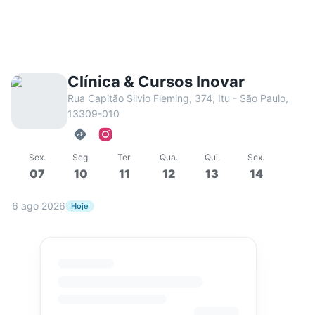
Clínica & Cursos Inovar
Rua Capitão Silvio Fleming, 374, Itu - São Paulo,
13309-010
Sex
.
Seg
.
Ter
.
Qua
.
Qui
.
Sex
.
07
10
11
12
13
14
6 ago 2026
Hoje