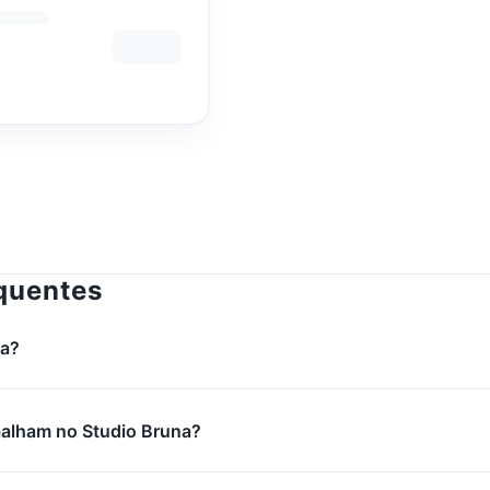
o
quentes
na?
abalham no Studio Bruna?