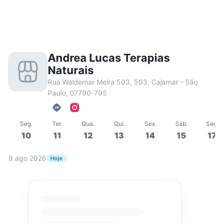
Andrea Lucas Terapias
Naturais
Rua Waldemar Meira 503, 503, Cajamar - São
Paulo, 07790-795
Seg
.
Ter
.
Qua
.
Qui
.
Sex
.
Sáb
.
Seg
.
10
11
12
13
14
15
17
9 ago 2026
Hoje